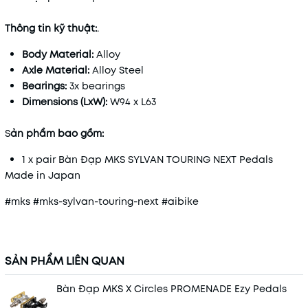
Thông tin kỹ thuật:
.
Body Material:
Alloy
Axle Material:
Alloy Steel
Bearings:
3x bearings
Dimensions (LxW):
W94 x L63
S
ản phẩm bao gồm:
1 x pair Bàn Đạp MKS SYLVAN TOURING NEXT Pedals
Made in Japan
#mks #mks-sylvan-touring-next #aibike
SẢN PHẨM LIÊN QUAN
Bàn Đạp MKS X Circles PROMENADE Ezy Pedals