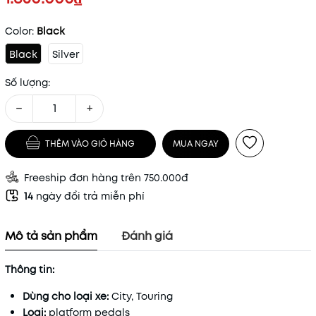
Color:
Black
Black
Silver
Số lượng:
−
+
THÊM VÀO GIỎ HÀNG
MUA NGAY
Freeship đơn hàng trên 750.000đ
14
ngày đổi trả miễn phí
Mô tả sản phẩm
Đánh giá
Thông tin:
Dùng cho loại xe:
City, Touring
Loại:
platform pedals