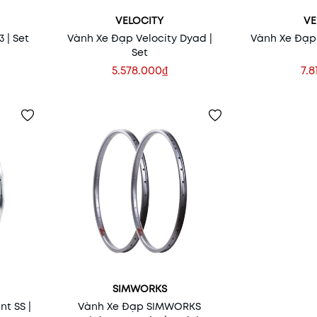
VELOCITY
VE
 | Set
Vành Xe Đạp Velocity Dyad |
Vành Xe Đạp 
Set
5.578.000₫
7.8
SIMWORKS
nt SS |
Vành Xe Đạp SIMWORKS