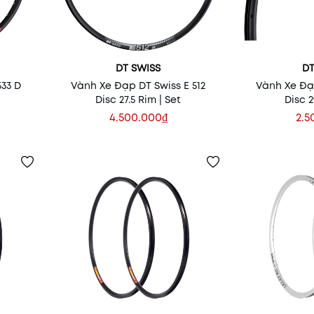
DT SWISS
DT
33 D
Vành Xe Đạp DT Swiss E 512
Vành Xe Đạp
Disc 27.5 Rim | Set
Disc 2
4.500.000₫
2.5