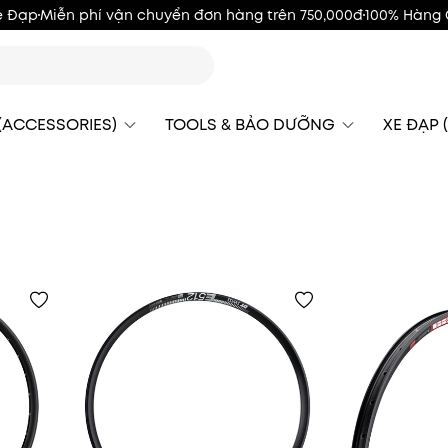
e Đạp
Miễn phí vận chuyển đơn hàng trên 750,000đ
100% Hàng 
 (ACCESSORIES)
TOOLS & BẢO DƯỠNG
XE ĐẠP (