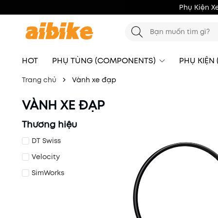
Phụ Kiện X
HOT
PHỤ TÙNG (COMPONENTS)
PHỤ KIỆN
Trang chủ
Vành xe đạp
VÀNH XE ĐẠP
Thương hiệu
DT Swiss
Velocity
SimWorks