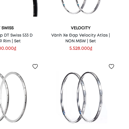
 SWISS
VELOCITY
 DT Swiss 533 D
Vành Xe Đạp Velocity Atlas |
9 Rim | Set
NON MSW | Set
00.000₫
5.528.000₫