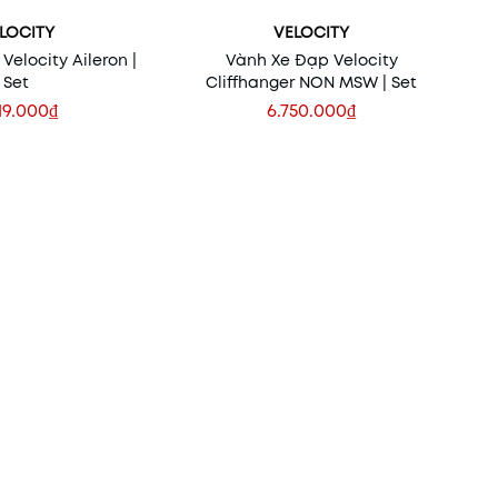
LOCITY
VELOCITY
Velocity Aileron |
Vành Xe Đạp Velocity
Set
Cliffhanger NON MSW | Set
19.000₫
6.750.000₫