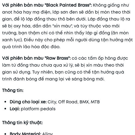
Với phiên bản màu "Black Painted Brass":
Không giống như
anot hóa hay mạ điện, lớp sơn đen sẽ dần bị mòn theo thời
gian, để lộ lớp đồng thau thô bên dưới. Lớp đồng thau lộ ra
sẽ bị oxy hóa, dần dần "xỉn màu", và tùy thuộc vào môi
trường, bạn thậm chí có thể nhìn thấy lớp gỉ đồng (ăn mòn
xanh lục). Điều này cho phép mỗi người dùng tận hưởng một
quá trình lão hóa độc đáo.
Với phiên bản màu "Raw Brass":
có các tấm ốp hông được
làm từ đồng thau chưa qua xử lý, sẽ bị xỉn màu theo thời
gian sử dụng. Tuy nhiên, bạn cũng có thể tận hưởng quá
trình đánh bóng để mang lại vẻ sáng bóng mới.
Thông tin:
Dùng cho loại xe:
City, Off Road, BMX, MTB
Loại:
platform pedals
Thông tin kỹ thuật:
Body Material:
Alloy