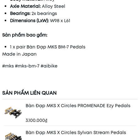
Axle Material:
Alloy Steel
Bearings:
2x bearings
Dimensions (LxW):
W98 x L61
Sản phẩm bao gồm:
1 x pair Bàn Đạp MKS BM-7 Pedals
Made in Japan
#mks #mks-bm-7 #aibike
SẢN PHẨM LIÊN QUAN
Bàn Đạp MKS X Circles PROMENADE Ezy Pedals
3.100.000₫
Bàn Đạp MKS X Circles Sylvan Stream Pedals