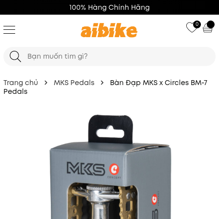
100% Hàng Chính Hãng
0
Trang chủ
MKS Pedals
Bàn Đạp MKS x Circles BM-7
Pedals