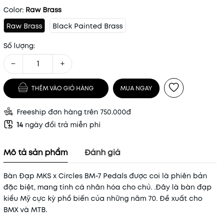
Color:
Raw Brass
Raw Brass
Black Painted Brass
Số lượng:
−
+
THÊM VÀO GIỎ HÀNG
MUA NGAY
Freeship đơn hàng trên 750.000đ
14
ngày đổi trả miễn phí
Mô tả sản phẩm
Đánh giá
Bàn Đạp MKS x Circles BM-7 Pedals được coi là phiên bản
đặc biệt, mang tính cá nhân hóa cho chủ. .Đây là bàn đạp
kiểu Mỹ cực kỳ phổ biến của những năm 70. Đề xuất cho
BMX và MTB.