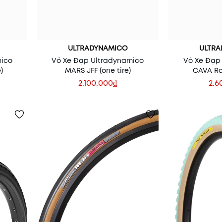
ULTRADYNAMICO
ULTR
mico
Vỏ Xe Đạp Ultradynamico
Vỏ Xe Đạp
)
MARS JFF (one tire)
CAVA Ra
2.100.000₫
2.6