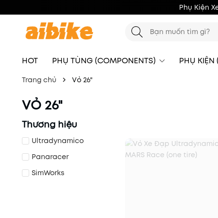
Phụ Kiện X
HOT
PHỤ TÙNG (COMPONENTS)
PHỤ KIỆN
Trang chủ
Vỏ 26"
VỎ 26"
Thương hiệu
Ultradynamico
Panaracer
SimWorks