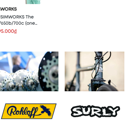
MWORKS
 SIMWORKS The
650b/700c (one
tire)
95.000₫