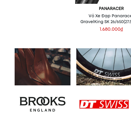
PANARACER
Vỏ Xe Đạp Panarac
GravelKing SK 26/650(27.
(one tire)
1.680.000₫