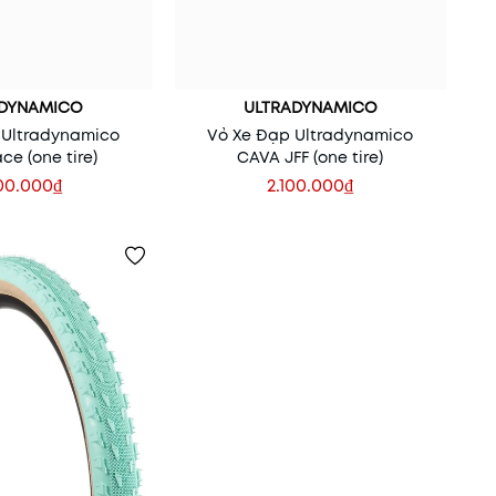
ADYNAMICO
ULTRADYNAMICO
 Ultradynamico
Vỏ Xe Đạp Ultradynamico
ce (one tire)
CAVA JFF (one tire)
00.000₫
2.100.000₫