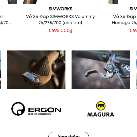
SIMWORKS
SI
er
Vỏ Xe Đạp SIMWORKS Volummy
Vỏ Xe Đạp
5)/700
26/27.5/700 (one tire)
Homage 26/
1.695.000₫
1.6
Xem thêm