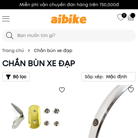
100% Hàng Chính Hãng
0
Trang chủ
Chắn bùn xe đạp
CHẮN BÙN XE ĐẠP
Bộ lọc
Sắp xếp:
Mặc định