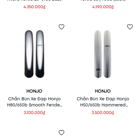
4.350.000₫
4.190.000₫
HONJO
HONJO
Chắn Bùn Xe Đạp Honjo
Chắn Bùn Xe Đạp Honjo
H80/650b Smooth Fender
H50/650b Hammered
Set
Fender Set
3.100.000₫
3.500.000₫