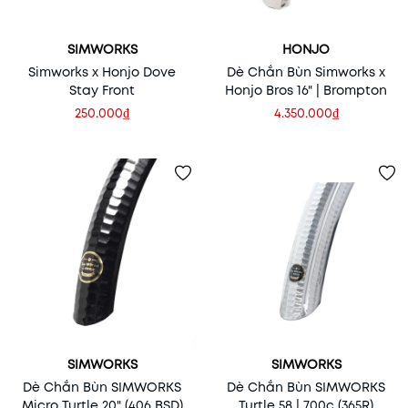
SIMWORKS
HONJO
Simworks x Honjo Dove
Dè Chắn Bùn Simworks x
Stay Front
Honjo Bros 16" | Brompton
250.000₫
4.350.000₫
SIMWORKS
SIMWORKS
Dè Chắn Bùn SIMWORKS
Dè Chắn Bùn SIMWORKS
Micro Turtle 20" (406 BSD)
Turtle 58 | 700c (365R)