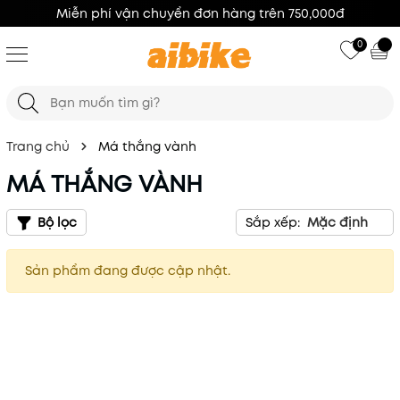
50,000đ
100% Hàng Chính Hãng
0
Trang chủ
Má thắng vành
MÁ THẮNG VÀNH
Bộ lọc
Sắp xếp:
Mặc định
Sản phẩm đang được cập nhật.