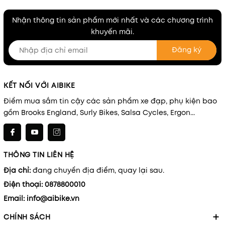
Nhận thông tin sản phẩm mới nhất và các chương trình
khuyến mãi.
Đăng ký
KẾT NỐI VỚI AIBIKE
Điểm mua sắm tin cậy các sản phẩm xe đạp, phụ kiện bao
gồm Brooks England, Surly Bikes, Salsa Cycles, Ergon...
THÔNG TIN LIÊN HỆ
Địa chỉ:
đang chuyển địa điểm, quay lại sau.
Điện thoại:
0878800010
Email:
info@aibike.vn
CHÍNH SÁCH