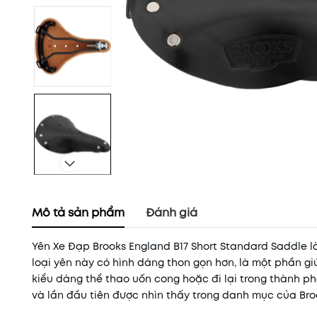
Mô tả sản phẩm
Đánh giá
Yên Xe Đạp Brooks England B17 Short Standard Saddle l
loại yên này có hình dáng thon gọn hơn, là một phần gi
kiểu dáng thể thao uốn cong hoặc đi lại trong thành ph
và lần đầu tiên được nhìn thấy trong danh mục của Bro