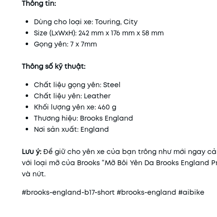
Thông tin:
Dùng cho loại xe: Touring, City
Size (LxWxH): 242 mm x 176 mm x 58 mm
Gọng yên: 7 x 7mm
Thông số kỹ thuật:
Chất liệu gọng yên: Steel
Chất liệu yên: Leather
Khối lượng yên xe: 460 g
Thương hiệu: Brooks England
Nơi sản xuất: England
Lưu ý:
Để giữ cho yên xe của bạn trông như mới ngay cả 
với loại mỡ của Brooks “Mỡ Bôi Yên Da Brooks England P
và nứt.
#brooks-england-b17-short #brooks-england #aibike