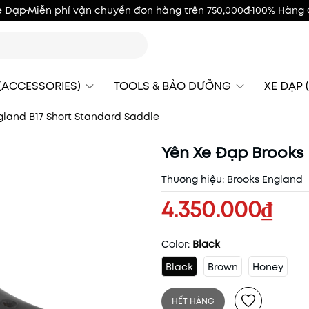
e Đạp
Miễn phí vận chuyển đơn hàng trên 750,000đ
100% Hàng 
 (ACCESSORIES)
TOOLS & BẢO DƯỠNG
XE ĐẠP (
gland B17 Short Standard Saddle
Yên Xe Đạp Brooks 
Thương hiệu:
Brooks England
4.350.000₫
Color:
Black
Black
Brown
Honey
HẾT HÀNG