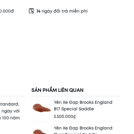
50.000đ
14
ngày đổi trả miễn phí
SẢN PHẨM LIÊN QUAN
Yên Xe Đạp Brooks England
standard,
B17 Special Saddle
 ngày với
5.500.000₫
n 100 năm
Yên Xe Đạp Brooks England