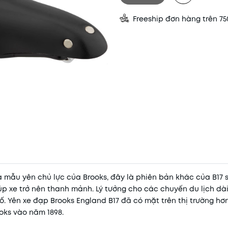
Freeship đơn hàng trên 7
à mẫu yên chủ lực của Brooks, đây là phiên bản khác của B17 
úp xe trở nên thanh mảnh. Lý tưởng cho các chuyến du lịch dài
ố. Yên xe đạp Brooks England B17 đã có mặt trên thị trường hơ
oks vào năm 1898.