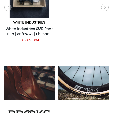
WHITE INDUSTRIES
White Industries XMR Rear
Hub | 6B/12X142 | Shimano
MS | Black
10.807.000₫