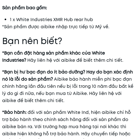
Sản phẩm bao gồm:
1 x White Industries XMR Hub rear hub
*Sản phẩm được aibike nhập trực tiếp từ Mỹ về.
Bạn nên biết?
*Bạn cần đặt hàng sản phẩm khác của White
Industries?
Hãy
liên hệ với aibike
để biết thêm chi tiết.
*Bạn bị hư bạc đạn do ít bảo dưỡng? Hay do bạn xác định
nó là lỗi do sản phẩm?
Aibike bảo hành miễn phí bạc đạn
chính hãng lần đầu tiên nếu bị lỗi trong 10 năm đầu bất kể
lý do gì đi nữa, nếu bạn mua từ Aibike. Hãy
liên hệ với
aibike
để biết thêm chi tiết.
*Bảo hành:
đối với sản phẩm White Ind, hiện aibike chỉ hỗ
trợ bảo hành theo chính sách hãng đối với sản phẩm do
aibike bán ra. Với trường hợp mua hàng tại nơi khác thì
aibike hiện không hỗ trợ bảo hành. Hãy chuyển tiếp hoặc