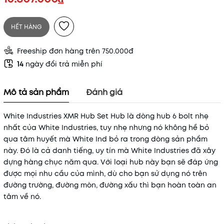
HẾT HÀNG
Freeship đơn hàng trên 750.000đ
14
ngày đổi trả miễn phí
Mô tả sản phẩm
Đánh giá
White Industries XMR Hub Set Hub là dòng hub 6 bolt nhẹ
nhất của White Industries, tuy nhẹ nhưng nó không hề bỏ
qua tâm huyết mà White Ind bỏ ra trong dòng sản phẩm
này. Đó là cả danh tiếng, uy tín mà White Industries đã xây
dựng hàng chục năm qua. Với loại hub này bạn sẽ đáp ứng
được mọi nhu cầu của mình, dù cho bạn sử dụng nó trên
đường trường, đường mòn, đường xấu thì bạn hoàn toàn an
tâm về nó.