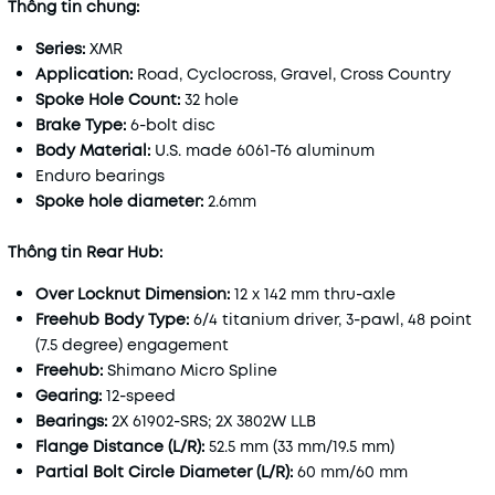
Thông tin chung:
Series:
XMR
Application:
Road, Cyclocross, Gravel, Cross Country
Spoke Hole Count:
32 hole
Brake Type:
6-bolt disc
Body Material:
U.S. made 6061-T6 aluminum
Enduro bearings
Spoke hole diameter:
2.6mm
Thông tin Rear Hub:
Over Locknut Dimension:
12 x 142 mm thru-axle
Freehub Body Type:
6/4 titanium driver, 3-pawl, 48 point
(7.5 degree) engagement
Freehub:
Shimano Micro Spline
Gearing:
12-speed
Bearings:
2X 61902-SRS; 2X 3802W LLB
Flange Distance (L/R):
52.5 mm (33 mm/19.5 mm)
Partial Bolt Circle Diameter (L/R):
60 mm/60 mm