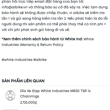
phản hồi trực tiếp email đặt hàng của bạn tới
info@aibike.vn và thông báo sự cố đã xảy ra. Việc lạm dụng
bảo hành sẽ không được chấp thuận, vì aibike sẽ kiểm tra
lần 1 và gửi sang hãng kiểm tra lần 2. Nếu phát hiện là do lỗi
người dùng thì sản phẩm có thể phải thay thế có tính phí +
với chi phí phát sinh gửi hàng đi và về.
*Xem thêm chính sách bảo hành từ White Ind:
White
Industries Warranty & Return Policy
#white-industries #aibike
SẢN PHẨM LIÊN QUAN
Dĩa Xe Đạp White Industries MR30 TSR 1x
Chainrings
2.725.000₫