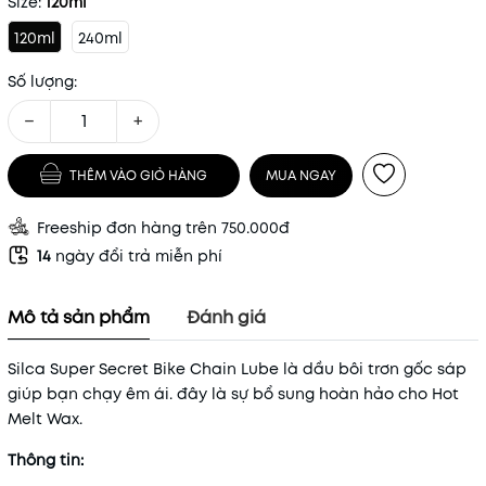
Size:
120ml
120ml
240ml
Số lượng:
−
+
THÊM VÀO GIỎ HÀNG
MUA NGAY
Freeship đơn hàng trên 750.000đ
14
ngày đổi trả miễn phí
Mô tả sản phẩm
Đánh giá
Silca Super Secret Bike Chain Lube là dầu bôi trơn gốc sáp
giúp bạn chạy êm ái. đây là sự bổ sung hoàn hảo cho Hot
Melt Wax.
Thông tin: