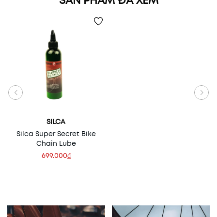
SẢN PHẨM ĐÃ XEM
SILCA
Silca Super Secret Bike
Chain Lube
699.000₫