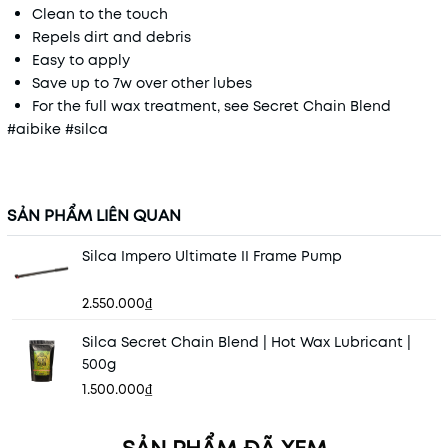
Clean to the touch
Repels dirt and debris
Easy to apply
Save up to 7w over other lubes
For the full wax treatment, see Secret Chain Blend
#aibike #silca
SẢN PHẨM LIÊN QUAN
Silca Impero Ultimate II Frame Pump
2.550.000₫
Silca Secret Chain Blend | Hot Wax Lubricant |
500g
1.500.000₫