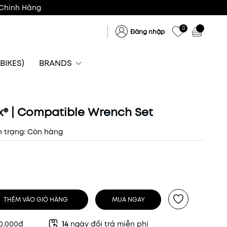
Chính Hãng
0
Đăng nhập
BIKES)
BRANDS
rx® | Compatible Wrench Set
h trạng:
Còn hàng
THÊM VÀO GIỎ HÀNG
MUA NGAY
50.000đ
14
ngày đổi trả miễn phí