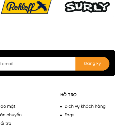
Đăng ký
HỖ TRỢ
bảo mật
Dịch vụ khách hàng
vận chuyển
Faqs
ổi trả