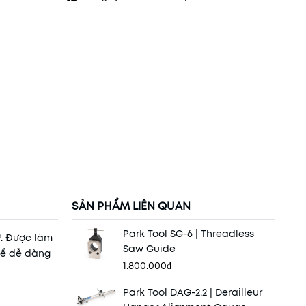
SẢN PHẨM LIÊN QUAN
Park Tool SG-6 | Threadless
®. Được làm
Saw Guide
để dễ dàng
1.800.000₫
Park Tool DAG-2.2 | Derailleur