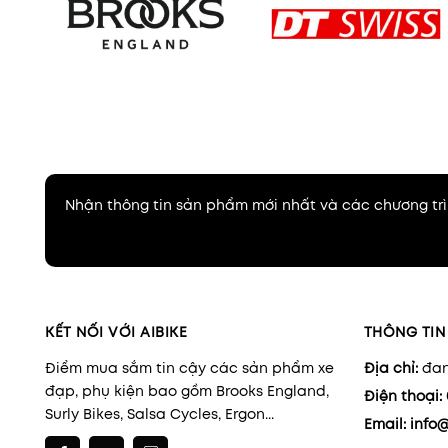
Nhận thông tin sản phẩm mới nhất và các chương trì
KẾT NỐI VỚI AIBIKE
THÔNG TIN 
Điểm mua sắm tin cậy các sản phẩm xe
Địa chỉ:
đan
đạp, phụ kiện bao gồm Brooks England,
Điện thoại:
Surly Bikes, Salsa Cycles, Ergon...
Email:
info@