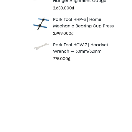
Hanger Alignment Gauge
2.650.000₫
Park Tool HHP-3 | Home
Mechanic Bearing Cup Press
2.999.000₫
Park Tool HCW-7 | Headset
Wrench — 30mm/32mm
775.000₫