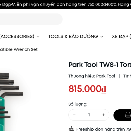
e Đạp
Miễn phí vận chuyển đơn hàng trên 750,000đ
100% Hàng 
 (ACCESSORIES)
TOOLS & BẢO DƯỠNG
XE ĐẠP (
patible Wrench Set
Park Tool TWS-1 To
Thương hiệu:
Park Tool
|
Tìn
815.000₫
Số lượng:
−
+
Freeship đơn hàng trên 7