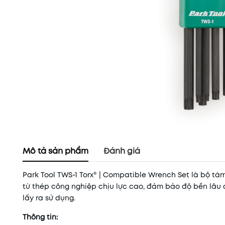
Mô tả sản phẩm
Đánh giá
Park Tool TWS-1 Torx® | Compatible Wrench Set là bộ tám
từ thép công nghiệp chịu lực cao, đảm bảo độ bền lâu
lấy ra sử dụng.
Thông tin: