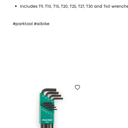
Includes T9, T10, T15, T20, T25, T27, T30 and T40 wrench
#parktool #aibike