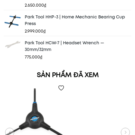
2.650.000₫
Park Tool HHP-3 | Home Mechanic Bearing Cup
Press
2.999.000₫
Park Tool HCW-7 | Headset Wrench —
30mm/32mm
775.000₫
SẢN PHẨM ĐÃ XEM