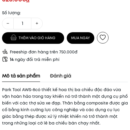
Số lượng:
−
+
THÊM VÀO GIỎ HÀNG
MUA NGAY
Freeship đơn hàng trên 750.000đ
14
ngày đổi trả miễn phí
Mô tả sản phẩm
Đánh giá
Park Tool AWS-8có thiết kế hoa thị ba chiều độc đáo vừa
vặn hoàn hảo trong tay khiến nó trở thành một dụng cụ phổ
biến với các thợ sửa xe đạp. Thân bằng composite được gia
cố bằng kính cường lực công nghiệp và các dụng cụ lục
giác bằng thép được xử lý nhiệt khiến nó trở thành một
trong những loại cờ lê ba chiều bán chạy nhất.