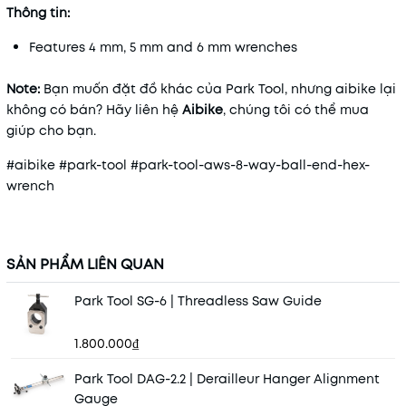
Thông tin:
Features 4 mm, 5 mm and 6 mm wrenches
Note:
Bạn muốn đặt đồ khác của Park Tool, nhưng aibike lại
không có bán? Hãy liên hệ
Aibike
, chúng tôi có thể mua
giúp cho bạn.
#aibike #park-tool #park-tool-aws-8-way-ball-end-hex-
wrench
SẢN PHẨM LIÊN QUAN
Park Tool SG-6 | Threadless Saw Guide
1.800.000₫
Park Tool DAG-2.2 | Derailleur Hanger Alignment
Gauge