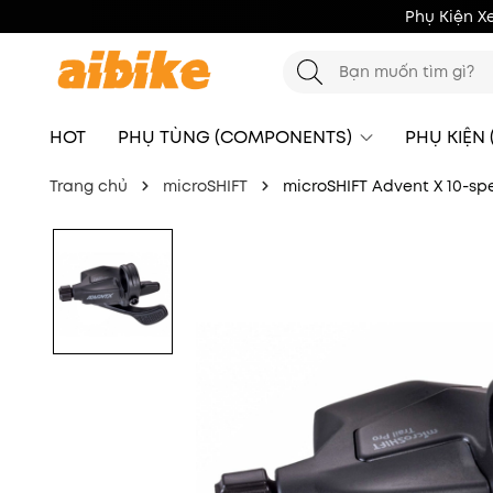
Phụ Kiện X
HOT
PHỤ TÙNG (COMPONENTS)
PHỤ KIỆN
Trang chủ
microSHIFT
microSHIFT Advent X 10-spe