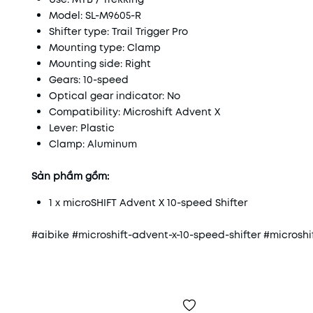
Model: SL-M9605-R
Shifter type: Trail Trigger Pro
Mounting type: Clamp
Mounting side: Right
Gears: 10-speed
Optical gear indicator: No
Compatibility: Microshift Advent X
Lever: Plastic
Clamp: Aluminum
Sản phầm gồm:
1 x microSHIFT Advent X 10-speed Shifter
#aibike #microshift-advent-x-10-speed-shifter #microshi