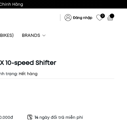
Chính Hãng
0
Đăng nhập
BIKES)
BRANDS
X 10-speed Shifter
nh trạng:
Hết hàng
50.000đ
14
ngày đổi trả miễn phí