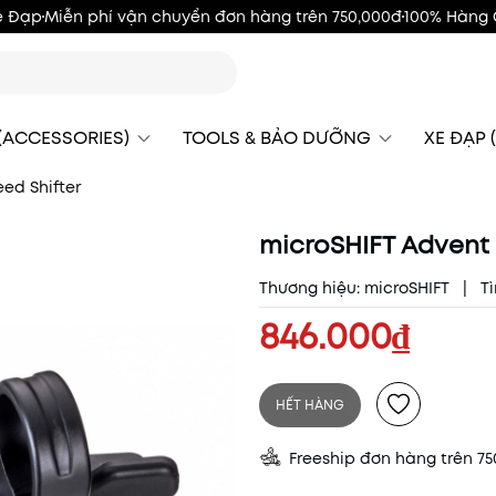
e Đạp
Miễn phí vận chuyển đơn hàng trên 750,000đ
100% Hàng 
 (ACCESSORIES)
TOOLS & BẢO DƯỠNG
XE ĐẠP (
ed Shifter
microSHIFT Advent 
Thương hiệu:
microSHIFT
|
Tì
846.000₫
HẾT HÀNG
Freeship đơn hàng trên 7