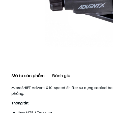
Mô tả sản phẩm
Đánh giá
MicroSHIFT Advent X 10-speed Shifter sử dụng sealed bea
phẳng.
Thông tin:
Use: MTB / Trekking