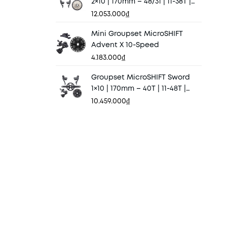
2×10 | 170mm – 48/31 | 11-38T |
Option 1
12.053.000₫
Mini Groupset MicroSHIFT
Advent X 10-Speed
4.183.000₫
Groupset MicroSHIFT Sword
1×10 | 170mm – 40T | 11-48T |
Option 1
10.459.000₫