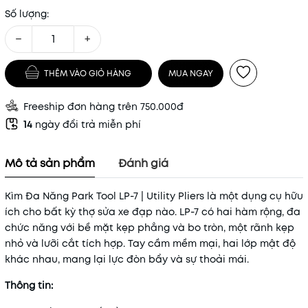
Số lượng:
−
+
THÊM VÀO GIỎ HÀNG
MUA NGAY
Freeship đơn hàng trên 750.000đ
14
ngày đổi trả miễn phí
Mô tả sản phẩm
Đánh giá
Kìm Đa Năng Park Tool LP-7 | Utility Pliers là một dụng cụ hữu
ích cho bất kỳ thợ sửa xe đạp nào. LP-7 có hai hàm rộng, đa
chức năng với bề mặt kẹp phẳng và bo tròn, một rãnh kẹp
nhỏ và lưỡi cắt tích hợp. Tay cầm mềm mại, hai lớp mật độ
khác nhau, mang lại lực đòn bẩy và sự thoải mái.
Thông tin: