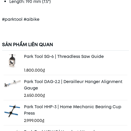
Length: 190 mm (7.5")
#parktool #aibike
SẢN PHẨM LIÊN QUAN
Park Tool SG-6 | Threadless Saw Guide
1.800.000₫
Park Tool DAG-2.2 | Derailleur Hanger Alignment
Gauge
2.650.000₫
Park Tool HHP-3 | Home Mechanic Bearing Cup
Press
2.999.000₫