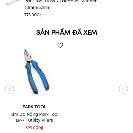
Park Tool HCW-7 | Headset Wrench —
30mm/32mm
775.000₫
SẢN PHẨM ĐÃ XEM
PARK TOOL
Kìm Đa Năng Park Tool
LP-7 | Utility Pliers
599.000₫