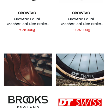
GROWTAC
GROWTAC
Growtac Equal
Growtac Equal
Mechanical Disc Brake
Mechanical Disc Brake
Caliper Set | Flat Mount
Caliper Set | Post Mount
9.138.000₫
10.135.000₫