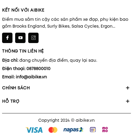
KẾT NỐI VỚI AIBIKE
Điểm mua sắm tin cậy các sản phẩm xe đạp, phụ kiện bao
gồm Brooks England, Surly Bikes, Salsa Cycles, Ergon...
THÔNG TIN LIÊN HỆ
Địa chỉ:
đang chuyển địa điểm, quay lại sau.
Điện thoại:
0878800010
Email:
info@aibike.vn
CHÍNH SÁCH
HỖ TRỢ
Copyright 2024 © aibike.vn