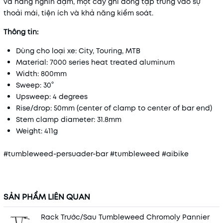
và hàng nghìn dặm, một cây ghi đông tập trung vào sự
thoải mái, tiện ích và khả năng kiểm soát.
Thông tin:
Dùng cho loại xe: City, Touring, MTB
Material: 7000 series heat treated aluminum
Width: 800mm
Sweep: 30°
Upsweep: 4 degrees
Rise/drop: 50mm (center of clamp to center of bar end)
Stem clamp diameter: 31.8mm
Weight: 411g
#tumbleweed-persuader-bar #tumbleweed #aibike
SẢN PHẨM LIÊN QUAN
Rack Trước/Sau Tumbleweed Chromoly Pannier