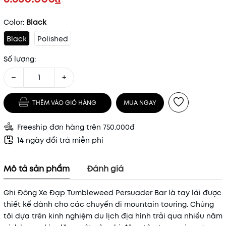
Color:
Black
Black
Polished
Số lượng:
−
+
THÊM VÀO GIỎ HÀNG
MUA NGAY
Freeship đơn hàng trên 750.000đ
14
ngày đổi trả miễn phí
Mô tả sản phẩm
Đánh giá
Ghi Đông Xe Đạp Tumbleweed Persuader Bar là tay lái được
thiết kế dành cho các chuyến đi mountain touring. Chúng
tôi dựa trên kinh nghiệm du lịch địa hình trải qua nhiều năm