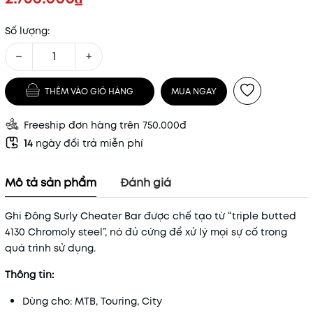
Số lượng:
−
+
THÊM VÀO GIỎ HÀNG
MUA NGAY
Freeship đơn hàng trên 750.000đ
14
ngày đổi trả miễn phí
Mô tả sản phẩm
Đánh giá
Ghi Đông Surly Cheater Bar được chế tạo từ “triple butted
4130 Chromoly steel”, nó đủ cứng để xử lý mọi sự cố trong
quá trình sử dụng.
Thông tin:
Dùng cho: MTB, Touring, City