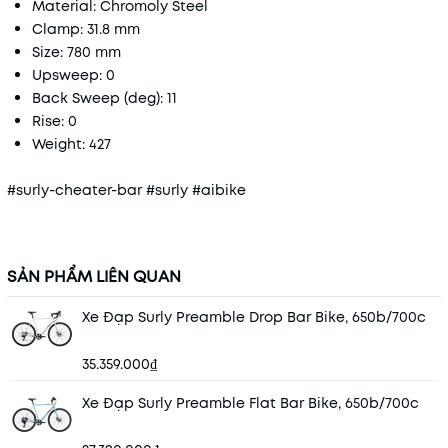
Material: Chromoly Steel
Clamp: 31.8 mm
Size: 780 mm
Upsweep: 0
Back Sweep (deg): 11
Rise: 0
Weight: 427
#surly-cheater-bar #surly #aibike
SẢN PHẨM LIÊN QUAN
Xe Đạp Surly Preamble Drop Bar Bike, 650b/700c
35.359.000₫
Xe Đạp Surly Preamble Flat Bar Bike, 650b/700c