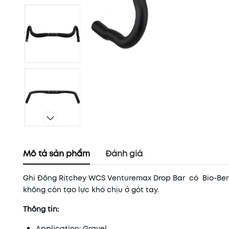
Mô tả sản phẩm
Đánh giá
Ghi Đông Ritchey WCS Venturemax Drop Bar có Bio-Bend-
không còn tạo lực khó chịu ở gót tay.
Thông tin:
Application: Gravel