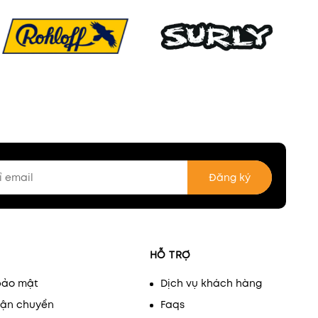
Đăng ký
HỖ TRỢ
bảo mật
Dịch vụ khách hàng
vận chuyển
Faqs