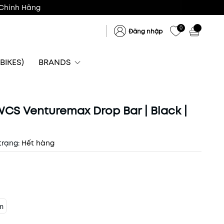
Chính Hãng
0
Đăng nhập
BIKES)
BRANDS
CS Venturemax Drop Bar | Black |
trạng:
Hết hàng
m