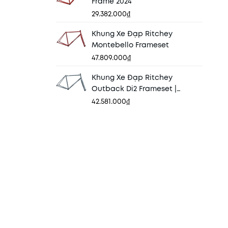
Frame 2024
29.382.000₫
Khung Xe Đạp Ritchey
Montebello Frameset
47.809.000₫
Khung Xe Đạp Ritchey
Outback Di2 Frameset |
Gray+White
42.581.000₫