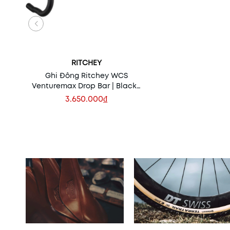
RITCHEY
Ghi Đông Ritchey WCS
Venturemax Drop Bar | Black |
31.8 mm
3.650.000₫