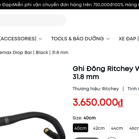
e Đạp
Miễn phí vận chuyển đơn hàng trên 750,000đ
100% Hàng 
 (ACCESSORIES)
TOOLS & BẢO DƯỠNG
XE ĐẠP (
max Drop Bar | Black | 31.8 mm
Ghi Đông Ritchey W
31.8 mm
Thương hiệu:
Ritchey
|
Tình 
3.650.000₫
Size:
40cm
40cm
42cm
44cm
46c