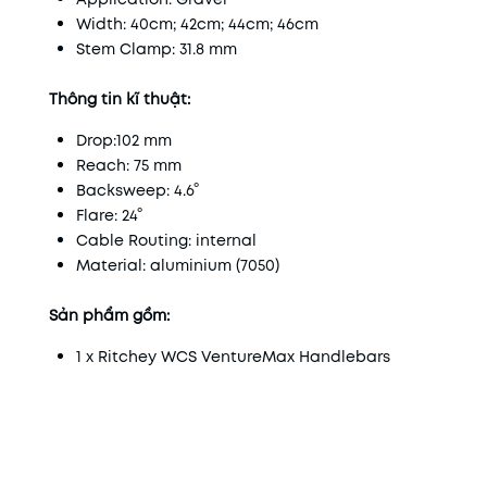
Width: 40cm; 42cm; 44cm; 46cm
Stem Clamp: 31.8 mm
Thông tin kĩ thuật:
Drop:102 mm
Reach: 75 mm
Backsweep: 4.6°
Flare: 24°
Cable Routing: internal
Material: aluminium (7050)
Sản phẩm gồm:
1 x Ritchey WCS VentureMax Handlebars