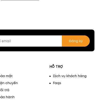
Đăng ký
HỖ TRỢ
bảo mật
Dịch vụ khách hàng
vận chuyển
Faqs
ổi trả
bảo hành