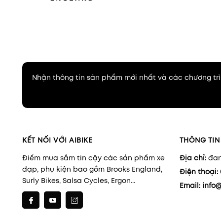
Nhận thông tin sản phẩm mới nhất và các chương trì
KẾT NỐI VỚI AIBIKE
THÔNG TIN 
Điểm mua sắm tin cậy các sản phẩm xe
Địa chỉ:
đan
đạp, phụ kiện bao gồm Brooks England,
Điện thoại:
Surly Bikes, Salsa Cycles, Ergon...
Email:
info@