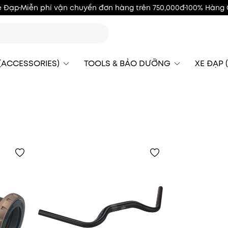
e Đạp
Miễn phí vận chuyển đơn hàng trên 750,000đ
100% Hàng 
 (ACCESSORIES)
TOOLS & BẢO DƯỠNG
XE ĐẠP (