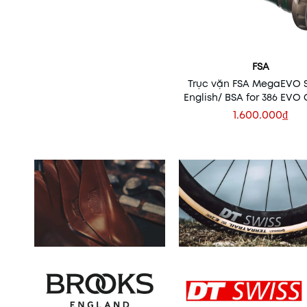
FSA
Trục vặn FSA MegaEVO S
English/ BSA for 386 EVO
| 68/73mm
1.600.000₫
Thêm vào giỏ