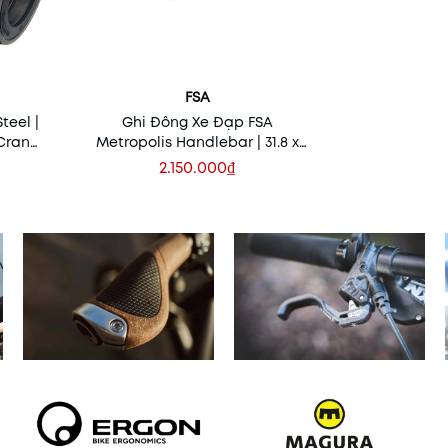
FSA
teel |
Ghi Đông Xe Đạp FSA
 Cranks
Metropolis Handlebar | 31.8 x
620mm
2.150.000₫