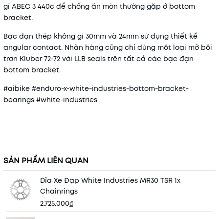
gỉ ABEC 3 440c để chống ăn mòn thường gặp ở bottom
bracket.
Bạc đạn thép không gỉ 30mm và 24mm sử dụng thiết kế
angular contact. Nhãn hàng cũng chỉ dùng một loại mỡ bôi
trơn Kluber 72-72 với LLB seals trên tất cả các bạc đạn
bottom bracket.
#aibike #enduro-x-white-industries-bottom-bracket-
bearings #white-industries
SẢN PHẨM LIÊN QUAN
Dĩa Xe Đạp White Industries MR30 TSR 1x
Chainrings
2.725.000₫