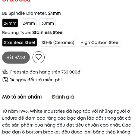
BB Spindle Diameter:
24mm
24mm
29mm
30mm
Bearing Type:
Stainless Steel
Stainless Steel
XD-15 (Ceramic)
High Carbon Steel
HẾT HÀNG
Freeship đơn hàng trên 750.000đ
14
ngày đổi trả miễn phí
Mô tả sản phẩm
Đánh giá
Từ năm 1996, White Industries đã hợp tác với những người ở
Enduro để đảm bảo rằng các bạc đạn lắp đặt trong tất cả
các sản phẩm của hãng đều đạt tiêu chuẩn cao nhất. Các
bạc đạn ở bottom bracket đều được làm bằng thép không