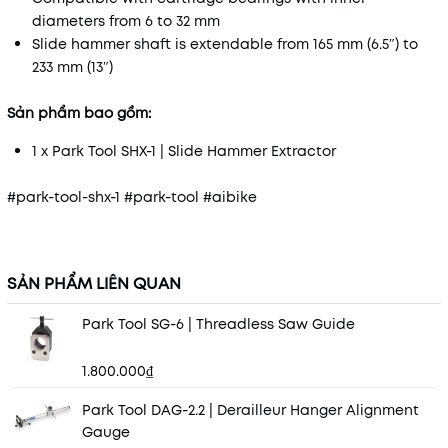
diameters from 6 to 32 mm
Slide hammer shaft is extendable from 165 mm (6.5″) to
233 mm (13″)
Sản phẩm bao gồm:
1 x Park Tool SHX-1 | Slide Hammer Extractor
#park-tool-shx-1 #park-tool #aibike
SẢN PHẨM LIÊN QUAN
Park Tool SG-6 | Threadless Saw Guide
1.800.000₫
Park Tool DAG-2.2 | Derailleur Hanger Alignment
Gauge