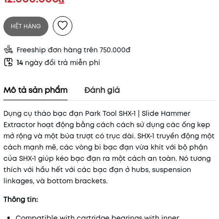
HẾT HÀNG
Freeship đơn hàng trên 750.000đ
14
ngày đổi trả miễn phí
Mô tả sản phẩm
Đánh giá
Dụng cụ tháo bạc đạn Park Tool SHX-1 | Slide Hammer
Extractor hoạt động bằng cách cách sử dụng các ống kẹp
mở rộng và một búa trượt có trục dài. SHX-1 truyền động một
cách mạnh mẽ, các vòng bi bạc đạn vừa khít với bộ phận
của SHX-1 giúp kéo bạc đạn ra một cách an toàn. Nó tương
thích với hầu hết với các bạc đạn ở hubs, suspension
linkages, và bottom brackets.
Thông tin:
Compatible with cartridge bearings with inner