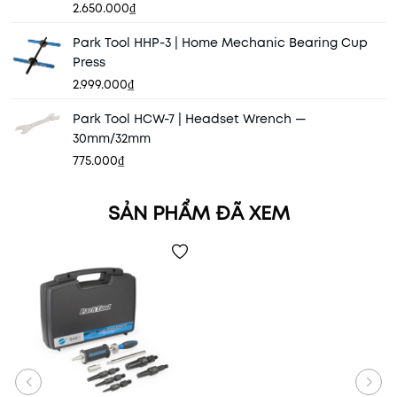
2.650.000₫
Park Tool HHP-3 | Home Mechanic Bearing Cup
Press
2.999.000₫
Park Tool HCW-7 | Headset Wrench —
30mm/32mm
775.000₫
SẢN PHẨM ĐÃ XEM