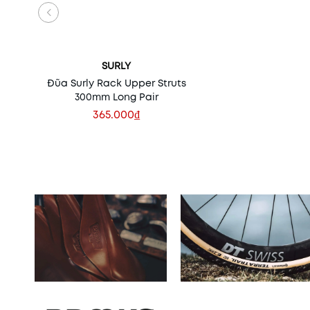
SURLY
Đũa Surly Rack Upper Struts
300mm Long Pair
365.000₫