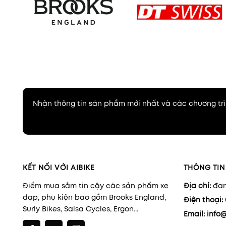
Nhận thông tin sản phẩm mới nhất và các chương trì
KẾT NỐI VỚI AIBIKE
THÔNG TIN 
Điểm mua sắm tin cậy các sản phẩm xe
Địa chỉ:
đan
đạp, phụ kiện bao gồm Brooks England,
Điện thoại:
Surly Bikes, Salsa Cycles, Ergon...
Email:
info@