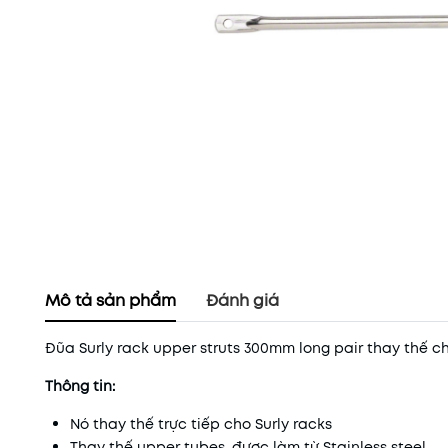
Mô tả sản phẩm
Đánh giá
Đũa Surly rack upper struts 300mm long pair thay thế c
Thông tin:
Nó thay thế trực tiếp cho Surly racks
Thay thế upper tubes, được làm từ Stainless steel