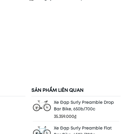
SẢN PHẨM LIÊN QUAN
Xe Đạp Surly Preamble Drop
Bar Bike, 650b/700c
35.359.000₫
Xe Đạp Surly Preamble Flat