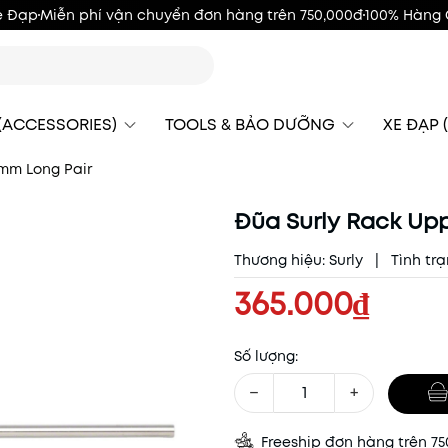
e Đạp
Miễn phí vận chuyển đơn hàng trên 750,000đ
100% Hàng 
 (ACCESSORIES)
TOOLS & BẢO DƯỠNG
XE ĐẠP (
0mm Long Pair
Đũa Surly Rack Upp
Thương hiệu:
Surly
|
Tình trạ
365.000₫
Số lượng:
−
+
Freeship đơn hàng trên 7