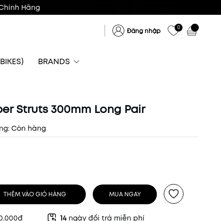
Chính Hãng
0
Đăng nhập
BIKES)
BRANDS
er Struts 300mm Long Pair
ng:
Còn hàng
THÊM VÀO GIỎ HÀNG
MUA NGAY
50.000đ
14
ngày đổi trả miễn phí