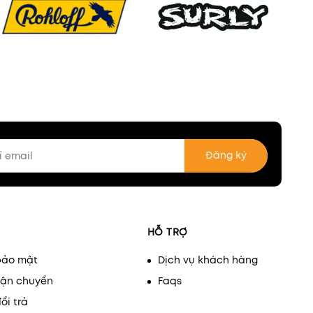
Đăng ký
HỖ TRỢ
bảo mật
Dịch vụ khách hàng
vận chuyển
Faqs
ổi trả