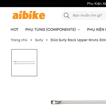
Phụ Kiện X
HOT
PHỤ TÙNG (COMPONENTS)
PHỤ KIỆN
Trang chủ
Surly
Đũa Surly Rack Upper Struts 30