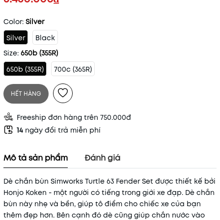
Color:
Silver
Silver
Black
Size:
650b (355R)
650b (355R)
700c (365R)
HẾT HÀNG
Freeship đơn hàng trên 750.000đ
14
ngày đổi trả miễn phí
Mô tả sản phẩm
Đánh giá
Dè chắn bùn Simworks Turtle 63 Fender Set được thiết kế bởi
Honjo Koken - một người có tiếng trong giới xe đạp. Dè chắn
bùn này nhẹ và bền, giúp tô điểm cho chiếc xe của bạn
thêm đẹp hơn. Bên cạnh đó dè cũng giúp chắn nước vào