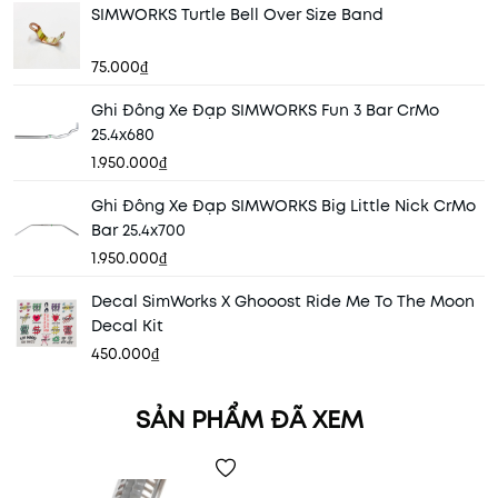
SIMWORKS Turtle Bell Over Size Band
75.000₫
Ghi Đông Xe Đạp SIMWORKS Fun 3 Bar CrMo
25.4x680
1.950.000₫
Ghi Đông Xe Đạp SIMWORKS Big Little Nick CrMo
Bar 25.4x700
1.950.000₫
Decal SimWorks X Ghooost Ride Me To The Moon
Decal Kit
450.000₫
SẢN PHẨM ĐÃ XEM