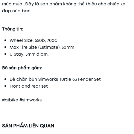
mùa mưa...Đây là sản phẩm không thể thiếu cho chiếc xe
đạp của bạn.
Thông tin:
Wheel Size: 650b, 700c
Max Tire Size (Estimate): 50mm
U Stay: 5mm diam.
Bộ sản phẩm gồm:
Dè chắn bùn Simworks Turtle 63 Fender Set
Front and rear set
#aibike #simworks
SẢN PHẨM LIÊN QUAN