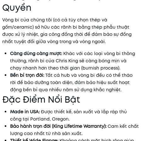
Quyền
Vòng bi của chúng tôi (có cả tùy chọn thép và
gốm/ceramic) sở hữu các rãnh bi bằng thép phẫu thuật
được xử lý nhiệt, gia công đồng thời để đảm bảo sự đồng
nhất tuyệt đối giữa vòng trong và vòng ngoài.
Càng dùng càng mượt:
Khác với các loại vòng bi thông
thường, rãnh bi của Chris King sẽ càng bóng mịn và
chạy nhanh hơn theo thời gian (burnish process).
Bền bỉ trọn đời:
Tất cả hub và vòng bi đều có thể tháo
rời để bảo dưỡng toàn diện, đảm bảo hiệu suất hoạt
động bền bỉ qua nhiều năm sử dụng khắc nghiệt.
Đặc Điểm Nổi Bật
Made in USA:
Được thiết kế, sản xuất và lắp ráp thủ
công tại Portland, Oregon.
Bảo hành trọn đời (King Lifetime Warranty):
Cam kết chất
lượng cao nhất từ nhà sản xuất.
Thiết kế Wide Flange:
Khoảng cách mặt bích rộng giúp