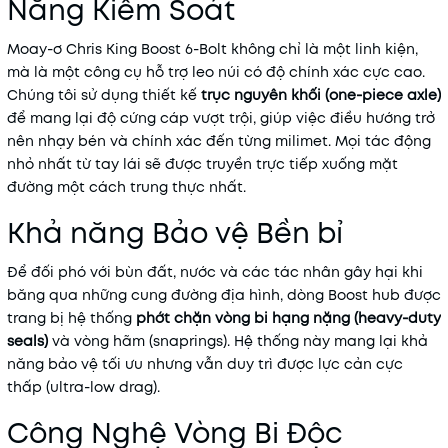
Năng Kiểm Soát
Moay-ơ Chris King Boost 6-Bolt không chỉ là một linh kiện,
mà là một công cụ hỗ trợ leo núi có độ chính xác cực cao.
Chúng tôi sử dụng thiết kế
trục nguyên khối (one-piece axle)
để mang lại độ cứng cáp vượt trội, giúp việc điều hướng trở
nên nhạy bén và chính xác đến từng milimet. Mọi tác động
nhỏ nhất từ tay lái sẽ được truyền trực tiếp xuống mặt
đường một cách trung thực nhất.
Khả năng Bảo vệ Bền bỉ
Để đối phó với bùn đất, nước và các tác nhân gây hại khi
băng qua những cung đường địa hình, dòng Boost hub được
trang bị hệ thống
phớt chặn vòng bi hạng nặng (heavy-duty
seals)
và vòng hãm (snaprings). Hệ thống này mang lại khả
năng bảo vệ tối ưu nhưng vẫn duy trì được lực cản cực
thấp (ultra-low drag).
Công Nghệ Vòng Bi Độc