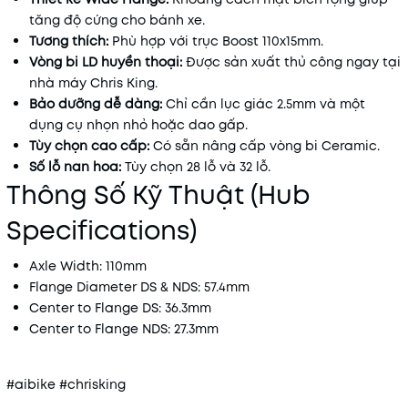
tăng độ cứng cho bánh xe.
Tương thích:
Phù hợp với trục Boost 110x15mm.
Vòng bi LD huyền thoại:
Được sản xuất thủ công ngay tại
nhà máy Chris King.
Bảo dưỡng dễ dàng:
Chỉ cần lục giác 2.5mm và một
dụng cụ nhọn nhỏ hoặc dao gấp.
Tùy chọn cao cấp:
Có sẵn nâng cấp vòng bi Ceramic.
Số lỗ nan hoa:
Tùy chọn 28 lỗ và 32 lỗ.
Thông Số Kỹ Thuật (Hub
Specifications)
Axle Width: 110mm
Flange Diameter DS & NDS: 57.4mm
Center to Flange DS: 36.3mm
Center to Flange NDS: 27.3mm
#aibike #chrisking