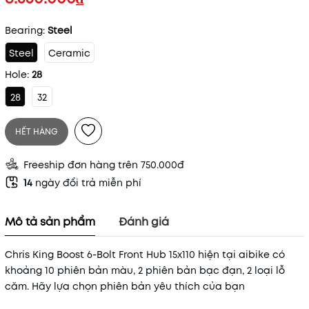
Bearing:
Steel
Steel
Ceramic
Hole:
28
28
32
HẾT HÀNG
Freeship đơn hàng trên 750.000đ
14
ngày đổi trả miễn phí
Mô tả sản phẩm
Đánh giá
Chris King Boost 6-Bolt Front Hub 15x110 hiện tại aibike có
khoảng 10 phiên bản màu, 2 phiên bản bạc đạn, 2 loại lỗ
căm. Hãy lựa chọn phiên bản yêu thích của bạn