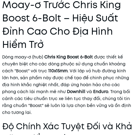
Moay-ơ Trước Chris King
Boost 6-Bolt – Hiệu Suất
Đỉnh Cao Cho Địa Hình
Hiểm Trở
Dòng moay-ơ (hub)
Chris King Boost 6-Bolt
được thiết kế
chuyên biệt cho các dòng phuộc sử dụng chuẩn khoảng
cách "Boost" với trục
110x15mm
. Với lớp vỏ hub đường kính
lớn hơn, sản phẩm này được chế tạo để chinh phục những
địa hình khắc nghiệt nhất, đáp ứng hoàn hảo cho các
phong cách lái mạnh mẽ như
Downhill
và
Enduro
. Trong bối
cảnh các tiêu chuẩn trục xe liên tục thay đổi, chúng tôi tin
rằng chuẩn "Boost" sẽ luôn là lựa chọn bền vững và ổn định
cho tương lai.
Độ Chính Xác Tuyệt Đối và Khả