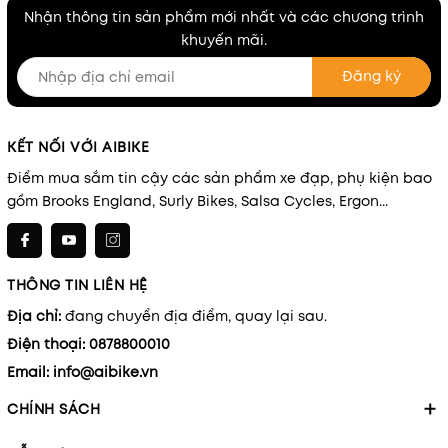
Nhận thông tin sản phẩm mới nhất và các chương trình
khuyến mãi.
Đăng ký
KẾT NỐI VỚI AIBIKE
Điểm mua sắm tin cậy các sản phẩm xe đạp, phụ kiện bao
gồm Brooks England, Surly Bikes, Salsa Cycles, Ergon...
THÔNG TIN LIÊN HỆ
Địa chỉ:
đang chuyển địa điểm, quay lại sau.
Điện thoại:
0878800010
Email:
info@aibike.vn
CHÍNH SÁCH