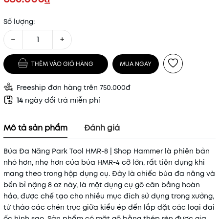
Số lượng:
−
+
THÊM VÀO GIỎ HÀNG
MUA NGAY
Freeship đơn hàng trên 750.000đ
14
ngày đổi trả miễn phí
Mô tả sản phẩm
Đánh giá
Búa Đa Năng Park Tool HMR-8 | Shop Hammer là phiên bản
nhỏ hơn, nhẹ hơn của búa HMR-4 cỡ lớn, rất tiện dụng khi
mang theo trong hộp dụng cụ. Đây là chiếc búa đa năng và
bền bỉ nặng 8 oz này, là một dụng cụ gõ cân bằng hoàn
hảo, được chế tạo cho nhiều mục đích sử dụng trong xưởng,
từ tháo các chén trục giữa kiểu ép đến lắp đặt các loại đai
ốc hình sao. Sản phẩm có mặt gõ bằng thép rèn được gia