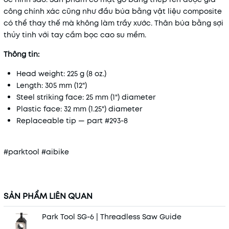
công chính xác cũng như đầu búa bằng vật liệu composite
có thể thay thế mà không làm trầy xước. Thân búa bằng sợi
thủy tinh với tay cầm bọc cao su mềm.
Thông tin:
Head weight: 225 g (8 oz.)
Length: 305 mm (12")
Steel striking face: 25 mm (1") diameter
Plastic face: 32 mm (1.25") diameter
Replaceable tip — part #293-8
#parktool #aibike
SẢN PHẨM LIÊN QUAN
Park Tool SG-6 | Threadless Saw Guide