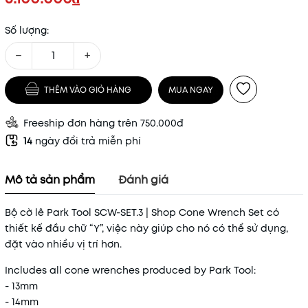
Số lượng:
−
+
THÊM VÀO GIỎ HÀNG
MUA NGAY
Freeship đơn hàng trên 750.000đ
14
ngày đổi trả miễn phí
Mô tả sản phẩm
Đánh giá
Bộ cờ lê Park Tool SCW-SET.3 | Shop Cone Wrench Set có
thiết kế đầu chữ “Y”, việc này giúp cho nó có thể sử dụng,
đặt vào nhiều vị trí hơn.
Includes all cone wrenches produced by Park Tool:
- 13mm
- 14mm