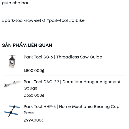
giúp cho bạn.
#park-tool-scw-set-3 #park-tool #aibike
SẢN PHẨM LIÊN QUAN
Park Tool SG-6 | Threadless Saw Guide
1.800.000₫
Park Tool DAG-2.2 | Derailleur Hanger Alignment
Gauge
2.650.000₫
Park Tool HHP-3 | Home Mechanic Bearing Cup
Press
2.999.000₫