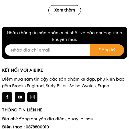
Xem thêm
Nhận thông tin sản phẩm mới nhất và các chương trình
khuyến mãi.
Đăng ký
KẾT NỐI VỚI AIBIKE
Điểm mua sắm tin cậy các sản phẩm xe đạp, phụ kiện bao
gồm Brooks England, Surly Bikes, Salsa Cycles, Ergon...
THÔNG TIN LIÊN HỆ
Địa chỉ:
đang chuyển địa điểm, quay lại sau.
Điện thoại:
0878800010