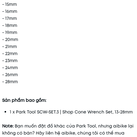
- 15mm
- 16mm
- 17mm
- 18mm
- 19mm
- 20mm
- 21mm
- 22mm
- 23mm
- 24mm
- 26mm
- 28mm
Sản phẩm bao gồm:
1 x Park Tool SCW-SET.3 | Shop Cone Wrench Set, 13-28mm
Note:
Bạn muốn đặt đồ khác của Park Tool, nhưng aibike lại
không có bán? Hãy liên hệ aibike, chúng tôi có thể mua