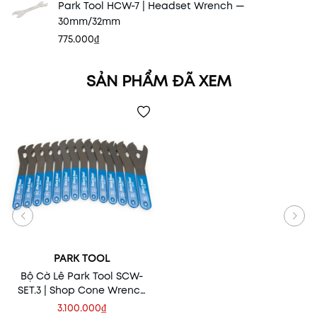
Park Tool HCW-7 | Headset Wrench —
30mm/32mm
775.000₫
SẢN PHẨM ĐÃ XEM
PARK TOOL
Bộ Cờ Lê Park Tool SCW-
SET.3 | Shop Cone Wrench
Set, 13-28mm
3.100.000₫