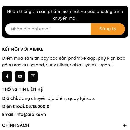
Nhận thông tin sản phẩm mới nhất và các chương trình
khuyến mãi.
Đăng ký
KẾT NỐI VỚI AIBIKE
Điểm mua sắm tin cậy các sản phẩm xe đạp, phụ kiện bao
gồm Brooks England, Surly Bikes, Salsa Cycles, Ergon...
THÔNG TIN LIÊN HỆ
Địa chỉ:
đang chuyển địa điểm, quay lại sau.
Điện thoại:
0878800010
Email:
info@aibike.vn
CHÍNH SÁCH