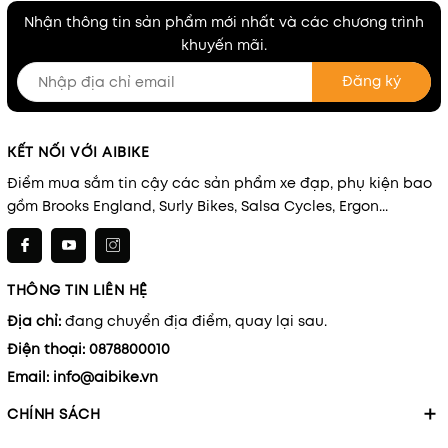
Nhận thông tin sản phẩm mới nhất và các chương trình
khuyến mãi.
Đăng ký
KẾT NỐI VỚI AIBIKE
Điểm mua sắm tin cậy các sản phẩm xe đạp, phụ kiện bao
gồm Brooks England, Surly Bikes, Salsa Cycles, Ergon...
THÔNG TIN LIÊN HỆ
Địa chỉ:
đang chuyển địa điểm, quay lại sau.
Điện thoại:
0878800010
Email:
info@aibike.vn
CHÍNH SÁCH