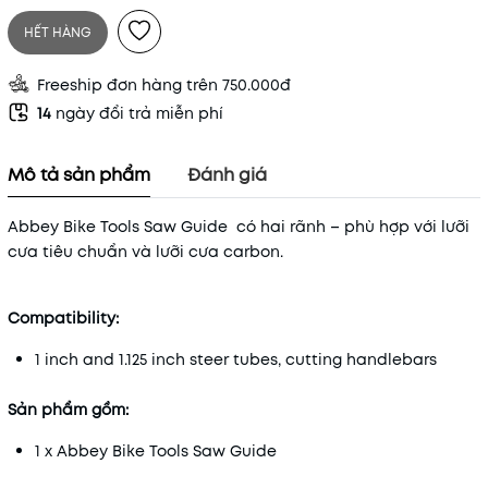
HẾT HÀNG
Freeship đơn hàng trên 750.000đ
14
ngày đổi trả miễn phí
Mô tả sản phẩm
Đánh giá
Abbey Bike Tools Saw Guide có hai rãnh – phù hợp với lưỡi
cưa tiêu chuẩn và lưỡi cưa carbon.
Compatibility:
1 inch and 1.125 inch steer tubes, cutting handlebars
Sản phẩm gồm:
1 x Abbey Bike Tools Saw Guide